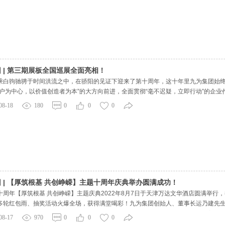
 | 第三期展板全国巡展全面亮相！
乘白驹驰骋于时间洪流之中，在骄阳的见证下迎来了第十周年，这十年里九为集团始终
客户为中心，以价值创造者为本”的大方向前进，全面贯彻“毫不迟疑，立即行动”的企
断取得令人瞩目的成就，不断摘得荣誉的桂冠，一步一个脚印实践性的推进企业可持
08-18
180
0
0
0
的九为文化，让我们一起走进九为集团十周年巡展。作为“九为
 | 【厚筑根基 共创峥嵘】主题十周年庆典举办圆满成功！
周年【厚筑根基 共创峥嵘】主题庆典2022年8月7日于天津万达文华酒店圆满举行，截
万，多轮红包雨、抽奖活动火爆全场，获得满堂喝彩！九为集团创始人、董事长运乃建先
们致以诚挚的谢意，对九为集团未来的发展进行了规划，经营管理将不断加强改善，招
08-17
970
0
0
0
力于为国家发展贡献更大的力量！此次庆典榜样精英高朋满座，新朋老友济