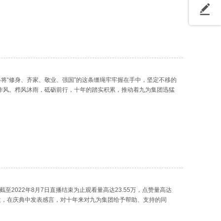
将“修身、齐家、敬业、强国”的这条缰绳牢牢握在手中，坚定不移的
业作风。栉风沐雨，砥砺前行，十年的踏实积累，推动着九为集团迅猛
续发展战略，扩大品牌影响力稳居行业前列，九为集团这片土壤也孕
至2022年8月7日直播结束为止观看量高达23.55万，点赞量高达
生，在庆典中发表感言，对十年来对九为集团给予帮助、支持的同
聘人才、培养人才，以“修身、齐家、敬业、强国”的企业文化为基调