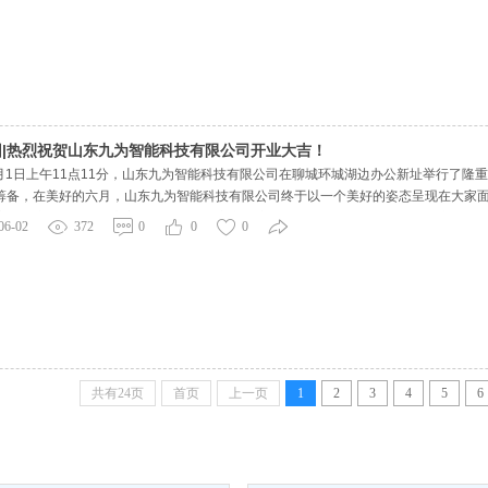
团|热烈祝贺山东九为智能科技有限公司开业大吉！
年6月1日上午11点11分，山东九为智能科技有限公司在聊城环城湖边办公新址举行了
筹备，在美好的六月，山东九为智能科技有限公司终于以一个美好的姿态呈现在大家
府区经济合作发展中心主任张鲲、聊城市东昌府区闫寺街道办事处副书记王登东、聊
06-02
372
0
0
0
裁运明博、北京华悦大通能源科技集团有限公司董事长朱传林。山东九为智能
共有24页
首页
上一页
1
2
3
4
5
6