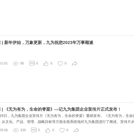
 | 新年伊始，万象更新，九为祝您2023年万事顺遂
01-01
90
0
0
0
 | 《无为有为，生命的脊梁》—记九为集团企业宣传片正式发布！
年9月6日，九为集团企业宣传片《无为有为，生命的脊梁》重磅发布。《无为有为，生命
，从文化、产品、管理、战略目标等方面全面系统地对九为集团进行了阐述。宣传片从色
驰骋天地间的广阔豁达。一幅幅宏伟壮观的九为曾经服务过的全国重点工程项目的精
09-06
430
0
0
0
、齐家、敬业、强国”的九为集团使命和打造百年企业的梦想.宣传片共分