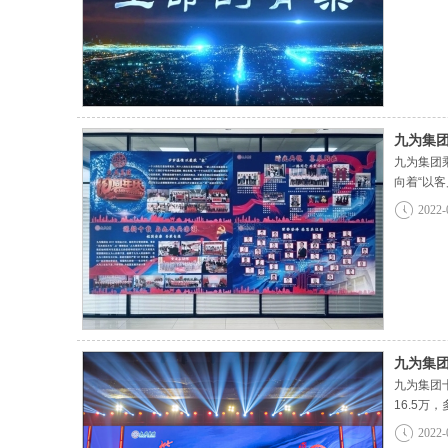
九为集团
九为集团
向着“以
发展，不
2022-
育着独特
九为集团
九为集团十
16.5
仁、朋友
2022-
发展，致