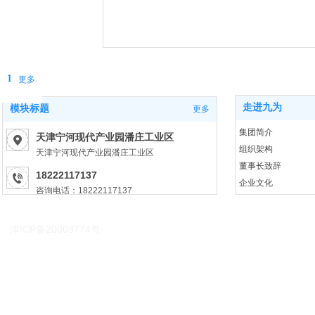
1
更多
走进九为
模块标题
更多
集团简介
天津宁河现代产业园潘庄工业区
组织架构
天津宁河现代产业园潘庄工业区
董事长致辞
18222117137
企业文化
咨询电话：18222117137
荣誉资质
gowegroup@126.com
发展历程
津ICP备20003774号-
XXXXXX@qq.com
5
Copyright(c)2009 All Rights Res