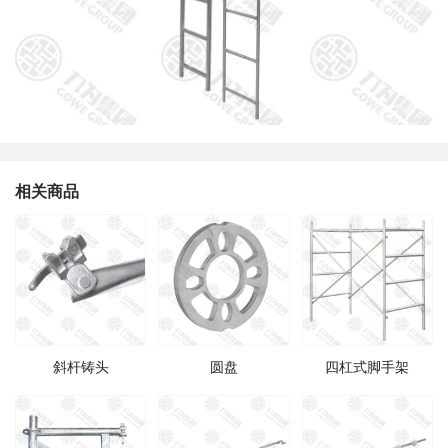
相关商品
斜杆铸头
圆盘
四杠式脚手架